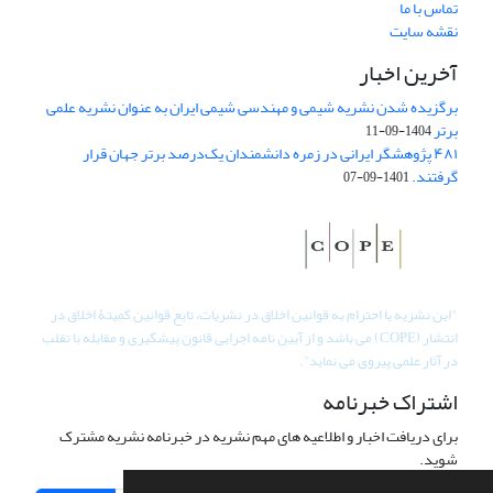
تماس با ما
نقشه سایت
آخرین اخبار
برگزیده شدن نشریه شیمی و مهندسی شیمی ایران به عنوان نشریه علمی
برتر
1404-09-11
۴۸۱ پژوهشگر ایرانی در زمره دانشمندان یک‌درصد برتر جهان قرار
گرفتند.
1401-09-07
"
این نشریه با احترام به قوانین اخلاق در نشریات، تابع قوانین کمیتۀ اخلاق در
انتشار (COPE) می باشد و از آیین نامه اجرایی قانون پیشگیری و مقابله با تقلب
در آثار علمی پیروی می نماید".
اشتراک خبرنامه
برای دریافت اخبار و اطلاعیه های مهم نشریه در خبرنامه نشریه مشترک
شوید.