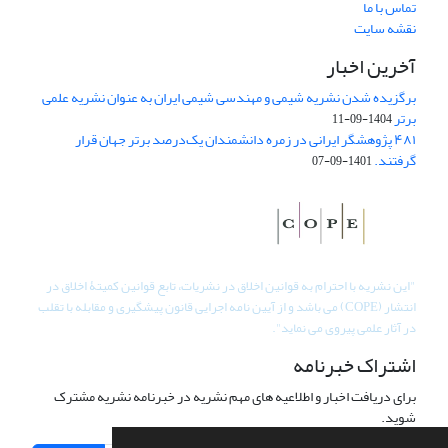
تماس با ما
نقشه سایت
آخرین اخبار
برگزیده شدن نشریه شیمی و مهندسی شیمی ایران به عنوان نشریه علمی
برتر
1404-09-11
۴۸۱ پژوهشگر ایرانی در زمره دانشمندان یک‌درصد برتر جهان قرار
گرفتند.
1401-09-07
"
این نشریه با احترام به قوانین اخلاق در نشریات، تابع قوانین کمیتۀ اخلاق در
انتشار (COPE) می باشد و از آیین نامه اجرایی قانون پیشگیری و مقابله با تقلب
در آثار علمی پیروی می نماید".
اشتراک خبرنامه
برای دریافت اخبار و اطلاعیه های مهم نشریه در خبرنامه نشریه مشترک
شوید.