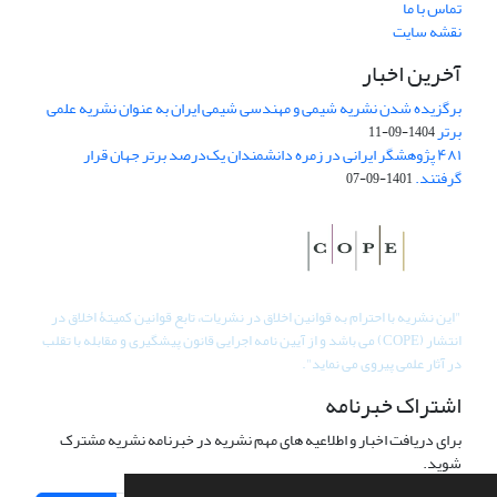
تماس با ما
نقشه سایت
آخرین اخبار
برگزیده شدن نشریه شیمی و مهندسی شیمی ایران به عنوان نشریه علمی
برتر
1404-09-11
۴۸۱ پژوهشگر ایرانی در زمره دانشمندان یک‌درصد برتر جهان قرار
گرفتند.
1401-09-07
"
این نشریه با احترام به قوانین اخلاق در نشریات، تابع قوانین کمیتۀ اخلاق در
انتشار (COPE) می باشد و از آیین نامه اجرایی قانون پیشگیری و مقابله با تقلب
در آثار علمی پیروی می نماید".
اشتراک خبرنامه
برای دریافت اخبار و اطلاعیه های مهم نشریه در خبرنامه نشریه مشترک
شوید.