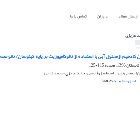
ارسال مقاله
داوران
تماس با ما
د عزیزی
ادمیم ازمحلول آبی با استفاده از نانوکامپوزیت بر پایه کیتوسان/ نانو صف
115-125
ین احسانی نمین، اسماعیل قاسمی، حامد عزیزی، محمد کرابی
اصل مقاله
560.25 K