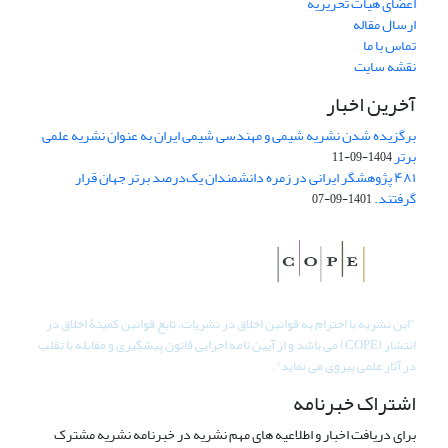
اعضای هیات تحریریه
ارسال مقاله
تماس با ما
نقشه سایت
آخرین اخبار
برگزیده شدن نشریه شیمی و مهندسی شیمی ایران به عنوان نشریه علمی
برتر
1404-09-11
۴۸۱ پژوهشگر ایرانی در زمره دانشمندان یک‌درصد برتر جهان قرار
گرفتند.
1401-09-07
"
این نشریه با احترام به قوانین اخلاق در نشریات، تابع قوانین کمیتۀ اخلاق در
انتشار (COPE) می باشد و از آیین نامه اجرایی قانون پیشگیری و مقابله با تقلب
در آثار علمی پیروی می نماید".
اشتراک خبرنامه
برای دریافت اخبار و اطلاعیه های مهم نشریه در خبرنامه نشریه مشترک