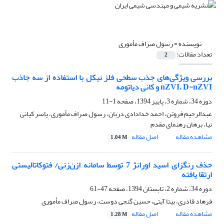
نویسنده =
رسول صراف مأموری
تعداد مقالات:
2
بررسی ویژگی‌های جذب سطحی فلز نیکل با استفاده از سه جاذب
nZVI، D-nZVI و کانی دیاتومه
دوره 34، شماره 3، پاییز 1394، صفحه
1-11
عبدالرحیم فروتن، احمد خدادادی دربان، رسول صراف مأموری، یاسر کیانی
نیا، برهان رهنمای مقدم
مشاهده مقاله
اصل مقاله
1.04 M
حذف رنگزای اسید اورانژ 7 توسط سامانه ازن‌زنی/ فتوکاتالیستی
ارتقا یافته
دوره 34، شماره 2، تابستان 1394، صفحه
47-61
فرهاد قادری، بیتا آیتی، حسین گنجی دوست، رسول صراف مأموری
مشاهده مقاله
اصل مقاله
1.28 M