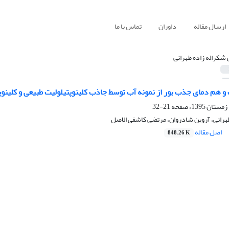
ارسال مقاله
داوران
تماس با ما
 شکراله زاده طهرانی
 هم دمای جذب بور از نمونه آب توسط جاذب کلینوپتیلولیت طبیعی و کلینوپ
21-32
هرانی، آروین شادروان، مرتضی کاشفی الاصل
اصل مقاله
848.26 K