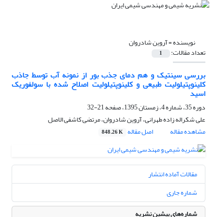
نویسنده =
آروین شادروان
تعداد مقالات:
1
بررسی سینتیک و هم دمای جذب بور از نمونه آب توسط جاذب
کلینوپتیلولیت طبیعی و کلینوپتیلولیت اصلاح شده با سولفوریک
اسید
دوره 35، شماره 4، زمستان 1395، صفحه
21-32
علی شکراله زاده طهرانی، آروین شادروان، مرتضی کاشفی الاصل
مشاهده مقاله
اصل مقاله
848.26 K
مقالات آماده انتشار
شماره جاری
شماره‌های پیشین نشریه