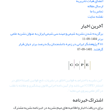
اعضای هیات تحریریه
ارسال مقاله
تماس با ما
نقشه سایت
آخرین اخبار
برگزیده شدن نشریه شیمی و مهندسی شیمی ایران به عنوان نشریه علمی
برتر
1404-09-11
۴۸۱ پژوهشگر ایرانی در زمره دانشمندان یک‌درصد برتر جهان قرار
گرفتند.
1401-09-07
"
این نشریه با احترام به قوانین اخلاق در نشریات، تابع قوانین کمیتۀ اخلاق در
انتشار (COPE) می باشد و از آیین نامه اجرایی قانون پیشگیری و مقابله با تقلب
در آثار علمی پیروی می نماید".
اشتراک خبرنامه
برای دریافت اخبار و اطلاعیه های مهم نشریه در خبرنامه نشریه مشترک