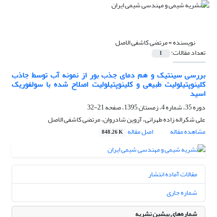
نویسنده =
مرتضی کاشفی الاصل
تعداد مقالات:
1
بررسی سینتیک و هم دمای جذب بور از نمونه آب توسط جاذب
کلینوپتیلولیت طبیعی و کلینوپتیلولیت اصلاح شده با سولفوریک
اسید
دوره 35، شماره 4، زمستان 1395، صفحه
21-32
علی شکراله زاده طهرانی، آروین شادروان، مرتضی کاشفی الاصل
مشاهده مقاله
اصل مقاله
848.26 K
مقالات آماده انتشار
شماره جاری
شماره‌های پیشین نشریه