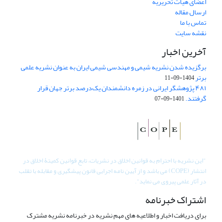
اعضای هیات تحریریه
ارسال مقاله
تماس با ما
نقشه سایت
آخرین اخبار
برگزیده شدن نشریه شیمی و مهندسی شیمی ایران به عنوان نشریه علمی
برتر
1404-09-11
۴۸۱ پژوهشگر ایرانی در زمره دانشمندان یک‌درصد برتر جهان قرار
گرفتند.
1401-09-07
"
این نشریه با احترام به قوانین اخلاق در نشریات، تابع قوانین کمیتۀ اخلاق در
انتشار (COPE) می باشد و از آیین نامه اجرایی قانون پیشگیری و مقابله با تقلب
در آثار علمی پیروی می نماید".
اشتراک خبرنامه
برای دریافت اخبار و اطلاعیه های مهم نشریه در خبرنامه نشریه مشترک