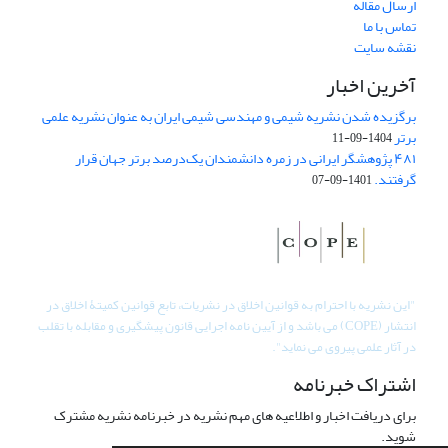
ارسال مقاله
تماس با ما
نقشه سایت
آخرین اخبار
برگزیده شدن نشریه شیمی و مهندسی شیمی ایران به عنوان نشریه علمی
برتر
1404-09-11
۴۸۱ پژوهشگر ایرانی در زمره دانشمندان یک‌درصد برتر جهان قرار
گرفتند.
1401-09-07
"
این نشریه با احترام به قوانین اخلاق در نشریات، تابع قوانین کمیتۀ اخلاق در
انتشار (COPE) می باشد و از آیین نامه اجرایی قانون پیشگیری و مقابله با تقلب
در آثار علمی پیروی می نماید".
اشتراک خبرنامه
برای دریافت اخبار و اطلاعیه های مهم نشریه در خبرنامه نشریه مشترک
شوید.