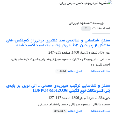
نویسنده =
مسعود میرزائی
تعداد مقالات:
2
سنتز، شناسایی و مطالعه‌‌‌ی ضد ‌تکثیری برخی از کمپلکس-های
متشکل از پیریدین-۶،۲-دی‌کربوکسیلیک اسید اُکسید شده
دوره 40، شماره 1، بهار 1400، صفحه
235-247
مصطفی عطایی، ویدا جدائیان، مسعود میرزائی شهرابی، امیرشکوه سلجوقی،
احمد قلی زاده
مشاهده مقاله
اصل مقاله
1.14 M
سنتز و شناسایی ترکیب هیبریدی معدنی ـ آلی نوین بر پایه‌ی
پُلی‌اکسومتالات نوع کگینی H3[(PO4)Mo12O36]
دوره 36، شماره 1، بهار 1396، صفحه
117-127
سمیه طالقانی، مسعود میرزائی، حسین اشتیاق حسینی
مشاهده مقاله
اصل مقاله
856.68 K