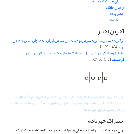
اعضای هیات تحریریه
ارسال مقاله
تماس با ما
نقشه سایت
آخرین اخبار
برگزیده شدن نشریه شیمی و مهندسی شیمی ایران به عنوان نشریه علمی
برتر
1404-09-11
۴۸۱ پژوهشگر ایرانی در زمره دانشمندان یک‌درصد برتر جهان قرار
گرفتند.
1401-09-07
"
این نشریه با احترام به قوانین اخلاق در نشریات، تابع قوانین کمیتۀ اخلاق در
انتشار (COPE) می باشد و از آیین نامه اجرایی قانون پیشگیری و مقابله با تقلب
در آثار علمی پیروی می نماید".
اشتراک خبرنامه
برای دریافت اخبار و اطلاعیه های مهم نشریه در خبرنامه نشریه مشترک