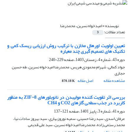
نویسنده =
امیدخواه نسرین، محمدرضا
تعداد مقالات:
3
تعیین اولویت اورهال مخازن با ترکیب روش ارزیابی ریسک کمی و
تکنیک های تصمیم گیری چند معیاره
دوره 43، شماره 4، زمستان 1403، صفحه
229-240
جواد کمالی، شهرام محمودی هریس، محمدرضا امیدخواه نسرین، طه حسین
حجازی
مشاهده مقاله
اصل مقاله
870.18 K
بررسی اثر تقویت کننده مولیبدن در نانوبلورهای ZIF-8 به منظور
کاربرد در جذب سطحی گازهای CO2 و CH4
دوره 41، شماره 3، پاییز 1401، صفحه
121-137
عرفان اسدی، سید رضا حسینی، سمیه نوروزبهاری، سید بهروز سادات نیا،
محمد رستمی زاده، محمدرضا امیدخواه نسرین، سید علی قدیمی