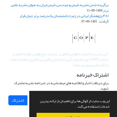
برگزیده شدن نشریه شیمی و مهندسی شیمی ایران به عنوان نشریه علمی
برتر
1404-09-11
۴۸۱ پژوهشگر ایرانی در زمره دانشمندان یک‌درصد برتر جهان قرار
گرفتند.
1401-09-07
"
این نشریه با احترام به قوانین اخلاق در نشریات، تابع قوانین کمیتۀ اخلاق در
انتشار (COPE) می باشد و از آیین نامه اجرایی قانون پیشگیری و مقابله با تقلب
در آثار علمی پیروی می نماید".
اشتراک خبرنامه
برای دریافت اخبار و اطلاعیه های مهم نشریه در خبرنامه نشریه مشترک
شوید.
اشتراک
این وب سایت از کوکی ها برای اطمینان از ارائه بهترین
خدمات استفاده می کند.