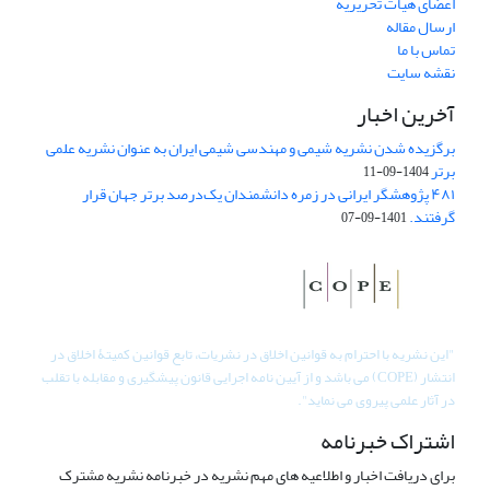
اعضای هیات تحریریه
ارسال مقاله
تماس با ما
نقشه سایت
آخرین اخبار
برگزیده شدن نشریه شیمی و مهندسی شیمی ایران به عنوان نشریه علمی
برتر
1404-09-11
۴۸۱ پژوهشگر ایرانی در زمره دانشمندان یک‌درصد برتر جهان قرار
گرفتند.
1401-09-07
"
این نشریه با احترام به قوانین اخلاق در نشریات، تابع قوانین کمیتۀ اخلاق در
انتشار (COPE) می باشد و از آیین نامه اجرایی قانون پیشگیری و مقابله با تقلب
در آثار علمی پیروی می نماید".
اشتراک خبرنامه
برای دریافت اخبار و اطلاعیه های مهم نشریه در خبرنامه نشریه مشترک