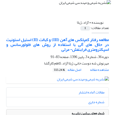
نویسنده =
آزاد، ژیلا
تعداد مقالات:
1
مطالعه رفتار کمپلکس های آهن (III) و کبالت (II) استیل استونیت
در حلال های آلی با استفاده از روش های فلوئورسانس و
اسپکترومتری فرابنفش- مرئی
دوره 36، شماره 3، پاییز 1396، صفحه
83-91
مهرنوش شه دوست خانی، ژیلا آزاد، کاظم کارگشا
مشاهده مقاله
اصل مقاله
555.24 K
مقالات آماده انتشار
شماره جاری
شماره‌های پیشین نشریه