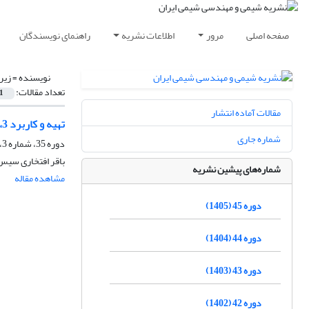
صفحه اصلی
مرور
اطلاعات نشریه
راهنمای نویسندگان
نویسنده =
زیر
تعداد مقالات:
1
مقالات آماده انتشار
تهیه و کاربرد 6،3-دی‌فنیل‌پیرازین-5،2-دی‌اون به عنوان لیگاندی کارآمد برای واکنش هک
شماره جاری
دوره 35، شماره 3، پاییز 1395، صفحه
باقر افتخاری سیس
شماره‌های پیشین نشریه
مشاهده مقاله
دوره 45 (1405)
دوره 44 (1404)
دوره 43 (1403)
دوره 42 (1402)