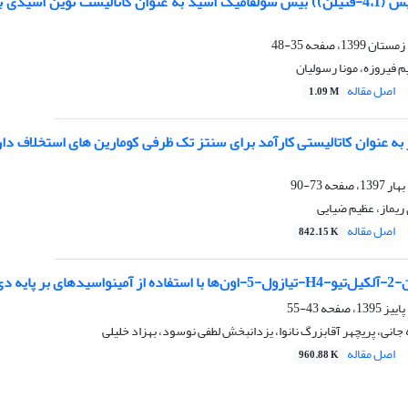
معرفی (متیلن‌بیس (4،1-فنیلن)) بیس سولفامیک اسید به عنوان کاتالیست نو
35-48
یم فیروزه، مونا رسولیان
اصل مقاله
1.09 M
73-90
 ریماز، عظیم ضیایی
اصل مقاله
842.15 K
43-55
جانی، پریچهر آقابزرگ نانوا، یزدانبخش لطفی نوسود، بهزاد خلیلی
اصل مقاله
960.88 K