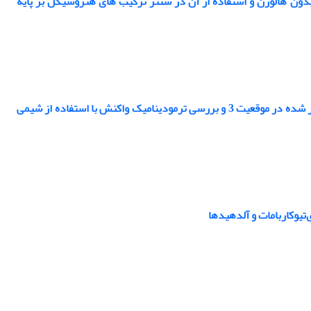
ین اسیدی بدون هالوژن و استفاده از آن در سنتز ترکیب های هتروسیکل بر پایه
معرفی گل قرمز به عنوان کاتالیستی کارآمد برای سنتز تک ظرفی کومارین های استخلاف دار شده در موقعیت 3 و بررسی ترمودینامیک واکنش با استفاده از شیمی