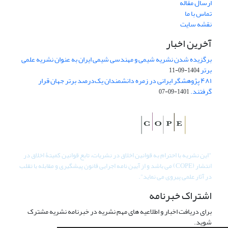
ارسال مقاله
تماس با ما
نقشه سایت
آخرین اخبار
برگزیده شدن نشریه شیمی و مهندسی شیمی ایران به عنوان نشریه علمی
برتر
1404-09-11
۴۸۱ پژوهشگر ایرانی در زمره دانشمندان یک‌درصد برتر جهان قرار
گرفتند.
1401-09-07
"
این نشریه با احترام به قوانین اخلاق در نشریات، تابع قوانین کمیتۀ اخلاق در
انتشار (COPE) می باشد و از آیین نامه اجرایی قانون پیشگیری و مقابله با تقلب
در آثار علمی پیروی می نماید".
اشتراک خبرنامه
برای دریافت اخبار و اطلاعیه های مهم نشریه در خبرنامه نشریه مشترک
شوید.