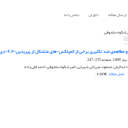
ارسال مقاله
داوران
تماس با ما
رشکوه سلجوقی
ه‌‌‌ی ضد ‌تکثیری برخی از کمپلکس-های متشکل از پیریدین-۶،۲-دی‌کربوکسیلیک اسید اُکسید شده
235-247
 جدائیان، مسعود میرزائی شهرابی، امیرشکوه سلجوقی، احمد قلی زاده
اصل مقاله
1.14 M