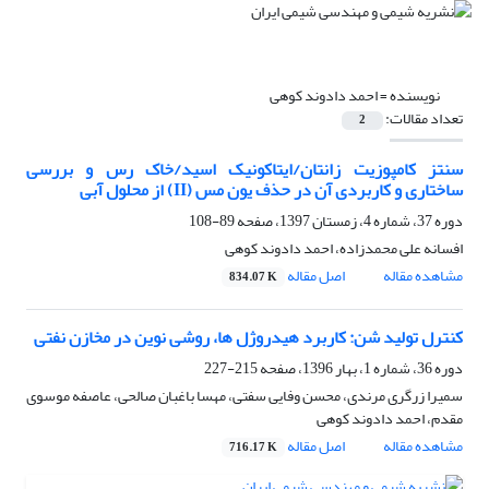
نویسنده =
احمد دادوند کوهی
تعداد مقالات:
2
سنتز کامپوزیت زانتان/ایتاکونیک اسید/خاک رس و بررسی
ساختاری و کاربردی آن در حذف یون مس (II) از محلول آبی
دوره 37، شماره 4، زمستان 1397، صفحه
89-108
افسانه علی محمدزاده، احمد دادوند کوهی
مشاهده مقاله
اصل مقاله
834.07 K
کنترل تولید شن: کاربرد هیدروژل ها، روشی نوین در مخازن نفتی
دوره 36، شماره 1، بهار 1396، صفحه
215-227
سمیرا زرگری مرندی، محسن وفایی سفتی، مهسا باغبان صالحی، عاصفه موسوی
مقدم، احمد دادوند کوهی
مشاهده مقاله
اصل مقاله
716.17 K