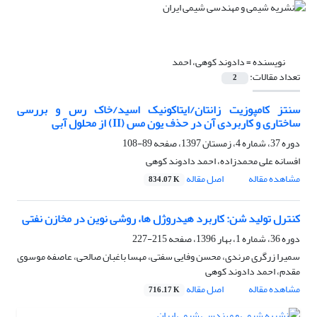
نویسنده =
دادوند کوهی، احمد
تعداد مقالات:
2
سنتز کامپوزیت زانتان/ایتاکونیک اسید/خاک رس و بررسی
ساختاری و کاربردی آن در حذف یون مس (II) از محلول آبی
دوره 37، شماره 4، زمستان 1397، صفحه
89-108
افسانه علی محمدزاده، احمد دادوند کوهی
مشاهده مقاله
اصل مقاله
834.07 K
کنترل تولید شن: کاربرد هیدروژل ها، روشی نوین در مخازن نفتی
دوره 36، شماره 1، بهار 1396، صفحه
215-227
سمیرا زرگری مرندی، محسن وفایی سفتی، مهسا باغبان صالحی، عاصفه موسوی
مقدم، احمد دادوند کوهی
مشاهده مقاله
اصل مقاله
716.17 K