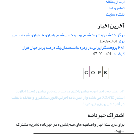
ارسال مقاله
تماس با ما
نقشه سایت
آخرین اخبار
برگزیده شدن نشریه شیمی و مهندسی شیمی ایران به عنوان نشریه علمی
برتر
1404-09-11
۴۸۱ پژوهشگر ایرانی در زمره دانشمندان یک‌درصد برتر جهان قرار
گرفتند.
1401-09-07
"
این نشریه با احترام به قوانین اخلاق در نشریات، تابع قوانین کمیتۀ اخلاق در
انتشار (COPE) می باشد و از آیین نامه اجرایی قانون پیشگیری و مقابله با تقلب
در آثار علمی پیروی می نماید".
اشتراک خبرنامه
برای دریافت اخبار و اطلاعیه های مهم نشریه در خبرنامه نشریه مشترک
شوید.