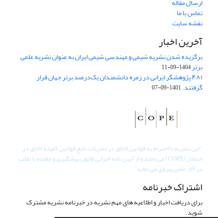
ارسال مقاله
تماس با ما
نقشه سایت
آخرین اخبار
برگزیده شدن نشریه شیمی و مهندسی شیمی ایران به عنوان نشریه علمی
برتر
1404-09-11
۴۸۱ پژوهشگر ایرانی در زمره دانشمندان یک‌درصد برتر جهان قرار
گرفتند.
1401-09-07
"
این نشریه با احترام به قوانین اخلاق در نشریات، تابع قوانین کمیتۀ اخلاق در
انتشار (COPE) می باشد و از آیین نامه اجرایی قانون پیشگیری و مقابله با تقلب
در آثار علمی پیروی می نماید".
اشتراک خبرنامه
برای دریافت اخبار و اطلاعیه های مهم نشریه در خبرنامه نشریه مشترک
شوید.