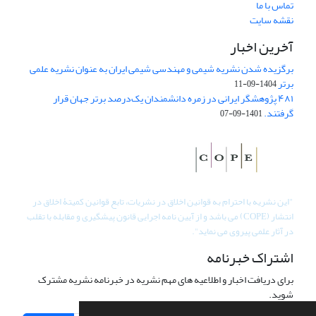
تماس با ما
نقشه سایت
آخرین اخبار
برگزیده شدن نشریه شیمی و مهندسی شیمی ایران به عنوان نشریه علمی
برتر
1404-09-11
۴۸۱ پژوهشگر ایرانی در زمره دانشمندان یک‌درصد برتر جهان قرار
گرفتند.
1401-09-07
"
این نشریه با احترام به قوانین اخلاق در نشریات، تابع قوانین کمیتۀ اخلاق در
انتشار (COPE) می باشد و از آیین نامه اجرایی قانون پیشگیری و مقابله با تقلب
در آثار علمی پیروی می نماید".
اشتراک خبرنامه
برای دریافت اخبار و اطلاعیه های مهم نشریه در خبرنامه نشریه مشترک
شوید.