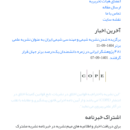
اعضای هیات تحریریه
ارسال مقاله
تماس با ما
نقشه سایت
آخرین اخبار
برگزیده شدن نشریه شیمی و مهندسی شیمی ایران به عنوان نشریه علمی
برتر
1404-09-11
۴۸۱ پژوهشگر ایرانی در زمره دانشمندان یک‌درصد برتر جهان قرار
گرفتند.
1401-09-07
"
این نشریه با احترام به قوانین اخلاق در نشریات، تابع قوانین کمیتۀ اخلاق در
انتشار (COPE) می باشد و از آیین نامه اجرایی قانون پیشگیری و مقابله با تقلب
در آثار علمی پیروی می نماید".
اشتراک خبرنامه
برای دریافت اخبار و اطلاعیه های مهم نشریه در خبرنامه نشریه مشترک