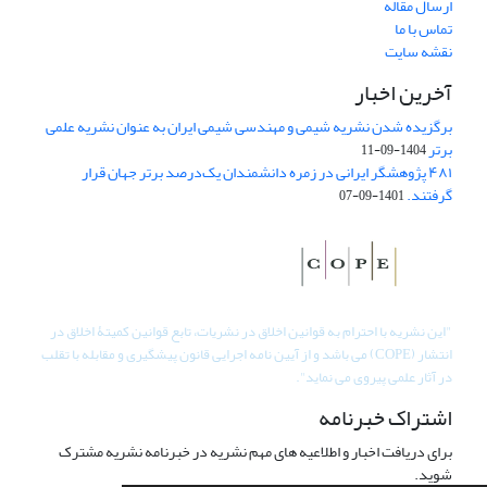
ارسال مقاله
تماس با ما
نقشه سایت
آخرین اخبار
برگزیده شدن نشریه شیمی و مهندسی شیمی ایران به عنوان نشریه علمی
برتر
1404-09-11
۴۸۱ پژوهشگر ایرانی در زمره دانشمندان یک‌درصد برتر جهان قرار
گرفتند.
1401-09-07
"
این نشریه با احترام به قوانین اخلاق در نشریات، تابع قوانین کمیتۀ اخلاق در
انتشار (COPE) می باشد و از آیین نامه اجرایی قانون پیشگیری و مقابله با تقلب
در آثار علمی پیروی می نماید".
اشتراک خبرنامه
برای دریافت اخبار و اطلاعیه های مهم نشریه در خبرنامه نشریه مشترک
شوید.