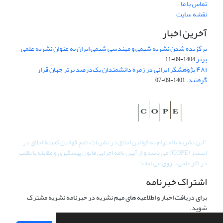
تماس با ما
نقشه سایت
آخرین اخبار
برگزیده شدن نشریه شیمی و مهندسی شیمی ایران به عنوان نشریه علمی
برتر
1404-09-11
۴۸۱ پژوهشگر ایرانی در زمره دانشمندان یک‌درصد برتر جهان قرار
گرفتند.
1401-09-07
"
این نشریه با احترام به قوانین اخلاق در نشریات، تابع قوانین کمیتۀ اخلاق در
انتشار (COPE) می باشد و از آیین نامه اجرایی قانون پیشگیری و مقابله با تقلب
در آثار علمی پیروی می نماید".
اشتراک خبرنامه
برای دریافت اخبار و اطلاعیه های مهم نشریه در خبرنامه نشریه مشترک
شوید.