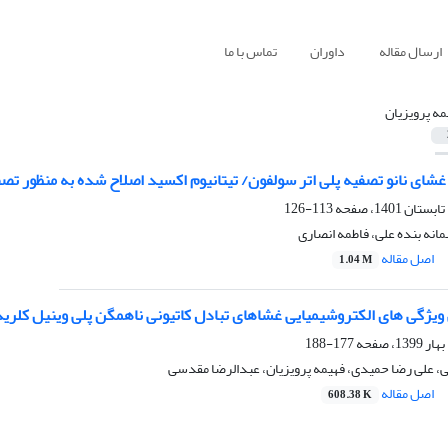
ارسال مقاله
داوران
تماس با ما
مه پرویزیان
غشای نانو تصفیه پلی اتر سولفون/ تیتانیوم اکسید اصلاح شده به منظور ت
113-126
مانه بنده علی، فاطمه انصاری
اصل مقاله
1.04 M
ویژگی های الکتروشیمیایی غشاهای تبادل کاتیونی ناهمگن پلی وینیل کلرید/پ
177-188
علی رضا حمیدی، فهیمه پرویزیان، عبدالرضا مقدسی
اصل مقاله
608.38 K