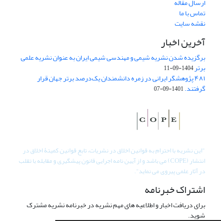
ارسال مقاله
تماس با ما
نقشه سایت
آخرین اخبار
برگزیده شدن نشریه شیمی و مهندسی شیمی ایران به عنوان نشریه علمی
برتر
1404-09-11
۴۸۱ پژوهشگر ایرانی در زمره دانشمندان یک‌درصد برتر جهان قرار
گرفتند.
1401-09-07
"
این نشریه با احترام به قوانین اخلاق در نشریات، تابع قوانین کمیتۀ اخلاق در
انتشار (COPE) می باشد و از آیین نامه اجرایی قانون پیشگیری و مقابله با تقلب
در آثار علمی پیروی می نماید".
اشتراک خبرنامه
برای دریافت اخبار و اطلاعیه های مهم نشریه در خبرنامه نشریه مشترک
شوید.