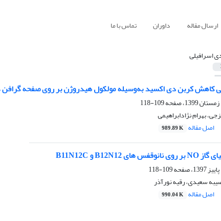
ارسال مقاله
داوران
تماس با ما
ی اسرافیلی
 کاهش کربن دی اکسید به‌وسیله مولکول هیدروژن بر روی صفحه گرافن دوپ
109-118
جی، بهرام نژادابراهیمی
اصل مقاله
989.89 K
ای B12N12 و B11N12C
109-118
صیبه سعیدی، رقیه نورآذر
اصل مقاله
990.04 K