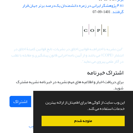
۴۸۱ پژوهشگر ایرانی در زمره دانشمندان یک‌درصد برتر جهان قرار
گرفتند.
1401-09-07
"
این نشریه با احترام به قوانین اخلاق در نشریات، تابع قوانین کمیتۀ اخلاق در
انتشار (COPE) می باشد و از آیین نامه اجرایی قانون پیشگیری و مقابله با تقلب
در آثار علمی پیروی می نماید".
اشتراک خبرنامه
برای دریافت اخبار و اطلاعیه های مهم نشریه در خبرنامه نشریه مشترک
شوید.
اشتراک
این وب سایت از کوکی ها برای اطمینان از ارائه بهترین
خدمات استفاده می کند.
متوجه شدم
سامانه مدیریت نشریات علمی.
طراحی و پیاده سازی از
سیناوب