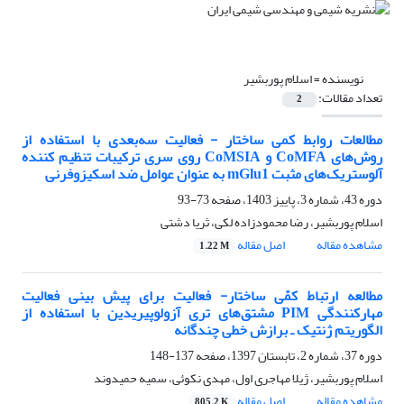
نویسنده =
اسلام پوربشیر
تعداد مقالات:
2
مطالعات روابط کمی ساختار - فعالیت سه‌بعدی با استفاده از
روش‌های CoMFA و CoMSIA روی سری ترکیبات تنظیم کننده
آلوستریک‌های مثبت mGlu1 به عنوان عوامل ضد اسکیزوفرنی
دوره 43، شماره 3، پاییز 1403، صفحه
73-93
اسلام پوربشیر، رضا محمودزاده لکی، ثریا دشتی
مشاهده مقاله
اصل مقاله
1.22 M
مطالعه ارتباط کمّی ساختار- فعالیت برای پیش بینی فعالیت
مهارکنندگی PIM مشتق‌های تری آزولوپیریدین با استفاده از
الگوریتم ژنتیک ـ برازش خطی چندگانه
دوره 37، شماره 2، تابستان 1397، صفحه
137-148
اسلام پوربشیر، ژیلا مهاجری اول، مهدی نکوئی، سمیه حمیدوند
مشاهده مقاله
اصل مقاله
805.2 K