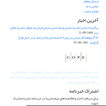
ارسال مقاله
تماس با ما
نقشه سایت
آخرین اخبار
برگزیده شدن نشریه شیمی و مهندسی شیمی ایران به عنوان نشریه علمی
برتر
1404-09-11
۴۸۱ پژوهشگر ایرانی در زمره دانشمندان یک‌درصد برتر جهان قرار
گرفتند.
1401-09-07
"
این نشریه با احترام به قوانین اخلاق در نشریات، تابع قوانین کمیتۀ اخلاق در
انتشار (COPE) می باشد و از آیین نامه اجرایی قانون پیشگیری و مقابله با تقلب
در آثار علمی پیروی می نماید".
اشتراک خبرنامه
برای دریافت اخبار و اطلاعیه های مهم نشریه در خبرنامه نشریه مشترک
شوید.