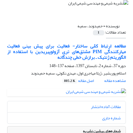
نویسنده =
حمیدوند، سمیه
تعداد مقالات:
1
مطالعه ارتباط کمّی ساختار- فعالیت برای پیش بینی فعالیت
مهارکنندگی PIM مشتق‌های تری آزولوپیریدین با استفاده از
الگوریتم ژنتیک ـ برازش خطی چندگانه
دوره 37، شماره 2، تابستان 1397، صفحه
137-148
اسلام پوربشیر، ژیلا مهاجری اول، مهدی نکوئی، سمیه حمیدوند
مشاهده مقاله
اصل مقاله
805.2 K
مقالات آماده انتشار
شماره جاری
شماره‌های پیشین نشریه