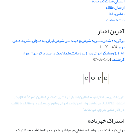
اعضای هیات تحریریه
ارسال مقاله
تماس با ما
نقشه سایت
آخرین اخبار
برگزیده شدن نشریه شیمی و مهندسی شیمی ایران به عنوان نشریه علمی
برتر
1404-09-11
۴۸۱ پژوهشگر ایرانی در زمره دانشمندان یک‌درصد برتر جهان قرار
گرفتند.
1401-09-07
"
این نشریه با احترام به قوانین اخلاق در نشریات، تابع قوانین کمیتۀ اخلاق در
انتشار (COPE) می باشد و از آیین نامه اجرایی قانون پیشگیری و مقابله با تقلب
در آثار علمی پیروی می نماید".
اشتراک خبرنامه
برای دریافت اخبار و اطلاعیه های مهم نشریه در خبرنامه نشریه مشترک