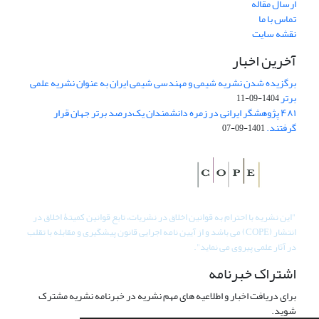
ارسال مقاله
تماس با ما
نقشه سایت
آخرین اخبار
برگزیده شدن نشریه شیمی و مهندسی شیمی ایران به عنوان نشریه علمی
برتر
1404-09-11
۴۸۱ پژوهشگر ایرانی در زمره دانشمندان یک‌درصد برتر جهان قرار
گرفتند.
1401-09-07
"
این نشریه با احترام به قوانین اخلاق در نشریات، تابع قوانین کمیتۀ اخلاق در
انتشار (COPE) می باشد و از آیین نامه اجرایی قانون پیشگیری و مقابله با تقلب
در آثار علمی پیروی می نماید".
اشتراک خبرنامه
برای دریافت اخبار و اطلاعیه های مهم نشریه در خبرنامه نشریه مشترک
شوید.