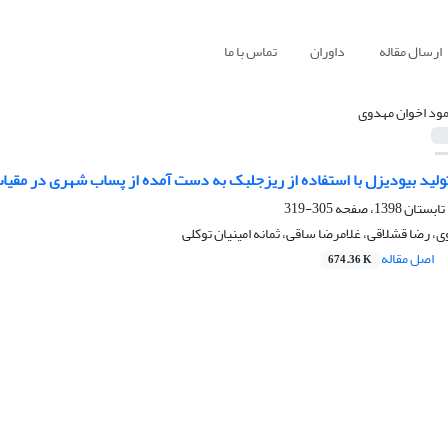
ارسال مقاله
داوران
تماس با ما
ود اخوان مهدوی
ولید بیودیزل با استفاده از ریزجلبک به دست آمده از پساب شهری در مقی
305-319
، رضا قشلاقی، غلامرضا ساقی، ثمانه امینیان توکلی
اصل مقاله
674.36 K