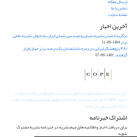
ارسال مقاله
تماس با ما
نقشه سایت
آخرین اخبار
برگزیده شدن نشریه شیمی و مهندسی شیمی ایران به عنوان نشریه علمی
برتر
1404-09-11
۴۸۱ پژوهشگر ایرانی در زمره دانشمندان یک‌درصد برتر جهان قرار
گرفتند.
1401-09-07
"
این نشریه با احترام به قوانین اخلاق در نشریات، تابع قوانین کمیتۀ اخلاق در
انتشار (COPE) می باشد و از آیین نامه اجرایی قانون پیشگیری و مقابله با تقلب
در آثار علمی پیروی می نماید".
اشتراک خبرنامه
برای دریافت اخبار و اطلاعیه های مهم نشریه در خبرنامه نشریه مشترک
شوید.