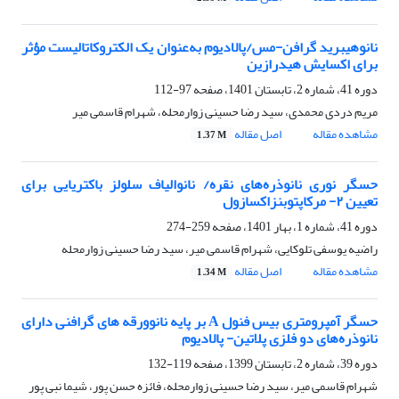
نانوهیبرید گرافن-مس/پالادیوم به‌عنوان یک الکتروکاتالیست مؤثر
برای اکسایش هیدرازین
دوره 41، شماره 2، تابستان 1401، صفحه
97-112
مریم دردی محمدی، سید رضا حسینی زوارمحله، شهرام قاسمی میر
مشاهده مقاله
اصل مقاله
1.37 M
حسگر نوری نانوذره‌های نقره/ نانوالیاف سلولز باکتریایی برای
تعیین ۲- مرکاپتوبنزاکسازول
دوره 41، شماره 1، بهار 1401، صفحه
259-274
راضیه یوسفی تلوکایی، شهرام قاسمی میر، سید رضا حسینی زوارمحله
مشاهده مقاله
اصل مقاله
1.34 M
حسگر آمپرومتری بیس فنول A بر پایه نانوورقه های گرافنی دارای
نانوذره‌های دو فلزی پلاتین- پالادیوم
دوره 39، شماره 2، تابستان 1399، صفحه
119-132
شهرام قاسمی میر، سید رضا حسینی زوارمحله، فائزه حسن پور، شیما نبی پور