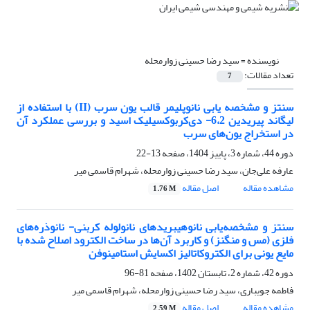
نویسنده =
سید رضا حسینی زوارمحله
تعداد مقالات:
7
سنتز و مشخصه یابی نانوپلیمر قالب یون سرب (II) با استفاده از
لیگاند پیریدین 6،2- دی‌کربوکسیلیک‌ اسید و بررسی عملکرد آن
در استخراج یون‌های سرب
دوره 44، شماره 3، پاییز 1404، صفحه
13-22
عارفه علی‌جان، سید رضا حسینی زوارمحله، شهرام قاسمی میر
مشاهده مقاله
اصل مقاله
1.76 M
سنتز و مشخصه‌یابی نانوهیبریدهای نانولوله کربنی- نانوذره‌های
فلزی (مس و منگنز) و کاربرد آن‌ها در ساخت الکترود اصلاح شده با
مایع یونی برای الکتروکاتالیز اکسایش استامینوفن
دوره 42، شماره 2، تابستان 1402، صفحه
81-96
فاطمه جویباری، سید رضا حسینی زوارمحله، شهرام قاسمی میر
مشاهده مقاله
اصل مقاله
2.59 M