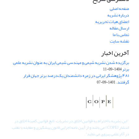
صفحه اصلی
درباره نشریه
اعضای هیات تحریریه
ارسال مقاله
تماس با ما
نقشه سایت
آخرین اخبار
برگزیده شدن نشریه شیمی و مهندسی شیمی ایران به عنوان نشریه علمی
برتر
1404-09-11
۴۸۱ پژوهشگر ایرانی در زمره دانشمندان یک‌درصد برتر جهان قرار
گرفتند.
1401-09-07
"
این نشریه با احترام به قوانین اخلاق در نشریات، تابع قوانین کمیتۀ اخلاق در
انتشار (COPE) می باشد و از آیین نامه اجرایی قانون پیشگیری و مقابله با تقلب
در آثار علمی پیروی می نماید".