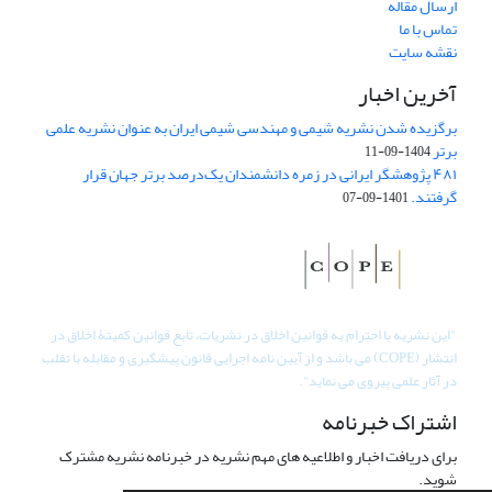
ارسال مقاله
تماس با ما
نقشه سایت
آخرین اخبار
برگزیده شدن نشریه شیمی و مهندسی شیمی ایران به عنوان نشریه علمی
برتر
1404-09-11
۴۸۱ پژوهشگر ایرانی در زمره دانشمندان یک‌درصد برتر جهان قرار
گرفتند.
1401-09-07
"
این نشریه با احترام به قوانین اخلاق در نشریات، تابع قوانین کمیتۀ اخلاق در
انتشار (COPE) می باشد و از آیین نامه اجرایی قانون پیشگیری و مقابله با تقلب
در آثار علمی پیروی می نماید".
اشتراک خبرنامه
برای دریافت اخبار و اطلاعیه های مهم نشریه در خبرنامه نشریه مشترک
شوید.