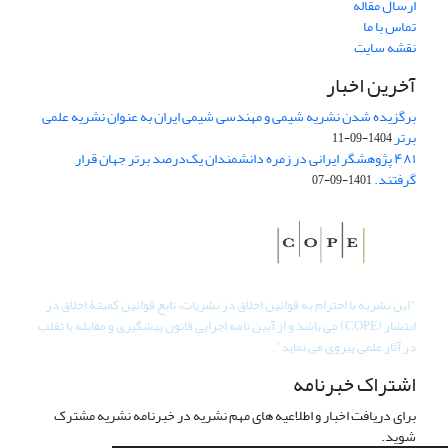
ارسال مقاله
تماس با ما
نقشه سایت
آخرین اخبار
برگزیده شدن نشریه شیمی و مهندسی شیمی ایران به عنوان نشریه علمی
برتر
1404-09-11
۴۸۱ پژوهشگر ایرانی در زمره دانشمندان یک‌درصد برتر جهان قرار
گرفتند.
1401-09-07
"
این نشریه با احترام به قوانین اخلاق در نشریات، تابع قوانین کمیتۀ اخلاق در
انتشار (COPE) می باشد و از آیین نامه اجرایی قانون پیشگیری و مقابله با تقلب
در آثار علمی پیروی می نماید".
اشتراک خبرنامه
برای دریافت اخبار و اطلاعیه های مهم نشریه در خبرنامه نشریه مشترک
شوید.