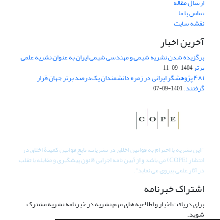
ارسال مقاله
تماس با ما
نقشه سایت
آخرین اخبار
برگزیده شدن نشریه شیمی و مهندسی شیمی ایران به عنوان نشریه علمی
برتر
1404-09-11
۴۸۱ پژوهشگر ایرانی در زمره دانشمندان یک‌درصد برتر جهان قرار
گرفتند.
1401-09-07
"
این نشریه با احترام به قوانین اخلاق در نشریات، تابع قوانین کمیتۀ اخلاق در
انتشار (COPE) می باشد و از آیین نامه اجرایی قانون پیشگیری و مقابله با تقلب
در آثار علمی پیروی می نماید".
اشتراک خبرنامه
برای دریافت اخبار و اطلاعیه های مهم نشریه در خبرنامه نشریه مشترک
شوید.