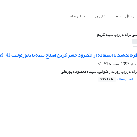
ارسال مقاله
داوران
تماس با ما
ی نژاد درزی، سید کریم
دهید با استفاده از الکترود خمیر کربن اصلاح شده با نانوزئولیت MCM-41 دارای نقره
51-61
اد درزی، روزبه رضوانی، سیده معصومه پورعلی
اصل مقاله
735.17 K