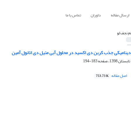
ارسال مقاله
داوران
تماس با ما
م نجف لو
ینامیکی جذب کربن دی اکسید در محلول آبی متیل دی اتانول آمین
183-194
اصل مقاله
753.73 K