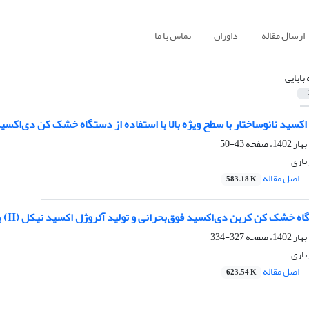
ارسال مقاله
داوران
تماس با ما
 بابایی
43-50
زیاری
اصل مقاله
583.18 K
 کن کربن دی‌اکسید فوق‌بحرانی و تولید آئروژل اکسید نیکل (II) با استفاده از آن
327-334
زیاری
اصل مقاله
623.54 K