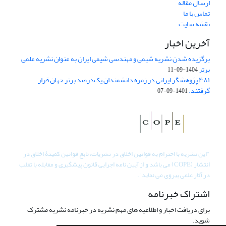
ارسال مقاله
تماس با ما
نقشه سایت
آخرین اخبار
برگزیده شدن نشریه شیمی و مهندسی شیمی ایران به عنوان نشریه علمی
برتر
1404-09-11
۴۸۱ پژوهشگر ایرانی در زمره دانشمندان یک‌درصد برتر جهان قرار
گرفتند.
1401-09-07
"
این نشریه با احترام به قوانین اخلاق در نشریات، تابع قوانین کمیتۀ اخلاق در
انتشار (COPE) می باشد و از آیین نامه اجرایی قانون پیشگیری و مقابله با تقلب
در آثار علمی پیروی می نماید".
اشتراک خبرنامه
برای دریافت اخبار و اطلاعیه های مهم نشریه در خبرنامه نشریه مشترک
شوید.