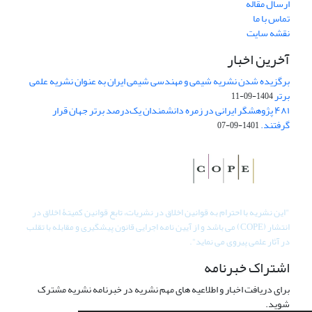
ارسال مقاله
تماس با ما
نقشه سایت
آخرین اخبار
برگزیده شدن نشریه شیمی و مهندسی شیمی ایران به عنوان نشریه علمی
برتر
1404-09-11
۴۸۱ پژوهشگر ایرانی در زمره دانشمندان یک‌درصد برتر جهان قرار
گرفتند.
1401-09-07
"
این نشریه با احترام به قوانین اخلاق در نشریات، تابع قوانین کمیتۀ اخلاق در
انتشار (COPE) می باشد و از آیین نامه اجرایی قانون پیشگیری و مقابله با تقلب
در آثار علمی پیروی می نماید".
اشتراک خبرنامه
برای دریافت اخبار و اطلاعیه های مهم نشریه در خبرنامه نشریه مشترک
شوید.