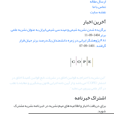
ارسال مقاله
تماس با ما
نقشه سایت
آخرین اخبار
برگزیده شدن نشریه شیمی و مهندسی شیمی ایران به عنوان نشریه علمی
برتر
1404-09-11
۴۸۱ پژوهشگر ایرانی در زمره دانشمندان یک‌درصد برتر جهان قرار
گرفتند.
1401-09-07
"
این نشریه با احترام به قوانین اخلاق در نشریات، تابع قوانین کمیتۀ اخلاق در
انتشار (COPE) می باشد و از آیین نامه اجرایی قانون پیشگیری و مقابله با تقلب
در آثار علمی پیروی می نماید".
اشتراک خبرنامه
برای دریافت اخبار و اطلاعیه های مهم نشریه در خبرنامه نشریه مشترک
شوید.