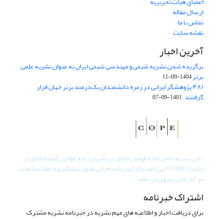
اعضای هیات تحریریه
ارسال مقاله
تماس با ما
نقشه سایت
آخرین اخبار
برگزیده شدن نشریه شیمی و مهندسی شیمی ایران به عنوان نشریه علمی
برتر
1404-09-11
۴۸۱ پژوهشگر ایرانی در زمره دانشمندان یک‌درصد برتر جهان قرار
گرفتند.
1401-09-07
"
این نشریه با احترام به قوانین اخلاق در نشریات، تابع قوانین کمیتۀ اخلاق در
انتشار (COPE) می باشد و از آیین نامه اجرایی قانون پیشگیری و مقابله با تقلب
در آثار علمی پیروی می نماید".
اشتراک خبرنامه
برای دریافت اخبار و اطلاعیه های مهم نشریه در خبرنامه نشریه مشترک