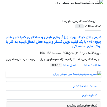
نویسنده =
دادرس، علیرضا
تعداد مقالات:
1
شیمی کئوردیناسیون، ویژگی‌های طیفی و ساختاری کمپلکس های
جیوه (2+) با یک ایلید نوین فسفر و تأیید محل اتصال ایلید به فلز با
روش های محاسباتی
دوره 38، شماره 2، تابستان 1398، صفحه
153-164
علیرضا دادرس، شهلا ابراهیم نژاد، مهسا پور میرزا، علی رمضانی، علی سلدوزی
مشاهده مقاله
اصل مقاله
860.7 K
مقالات آماده انتشار
شماره جاری
شماره‌های پیشین نشریه