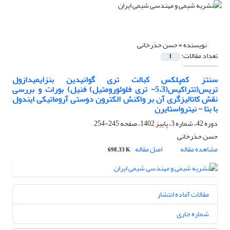
نویسنده =
حسن حذرخانی
تعداد مقالات:
1
سنتز کمپلکس کبالت تری گوانیدین بنزایمیدازول
تریس(تتراکیس(5،3- تری فلوئورومتیل) فنیل) بورات و بررسی
نقش کاتالیزگری آن بر واکنش الکترون دوستی آروماتیکی ایندول
با بتا - نیترواستایرن
دوره 42، شماره 3، پاییز 1402، صفحه
245-254
حسن حذرخانی
مشاهده مقاله
اصل مقاله
698.33 K
مقالات آماده انتشار
شماره جاری