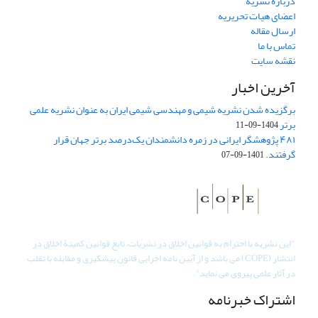
درباره نشریه
اعضای هیات تحریریه
ارسال مقاله
تماس با ما
نقشه سایت
آخرین اخبار
برگزیده شدن نشریه شیمی و مهندسی شیمی ایران به عنوان نشریه علمی
برتر
1404-09-11
۴۸۱ پژوهشگر ایرانی در زمره دانشمندان یک‌درصد برتر جهان قرار
گرفتند.
1401-09-07
"
این نشریه با احترام به قوانین اخلاق در نشریات، تابع قوانین کمیتۀ اخلاق در
انتشار (COPE) می باشد و از آیین نامه اجرایی قانون پیشگیری و مقابله با تقلب
در آثار علمی پیروی می نماید".
اشتراک خبرنامه