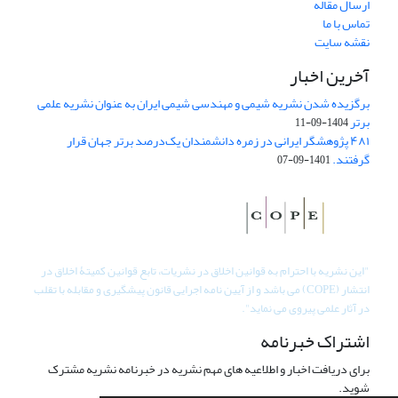
ارسال مقاله
تماس با ما
نقشه سایت
آخرین اخبار
برگزیده شدن نشریه شیمی و مهندسی شیمی ایران به عنوان نشریه علمی
برتر
1404-09-11
۴۸۱ پژوهشگر ایرانی در زمره دانشمندان یک‌درصد برتر جهان قرار
گرفتند.
1401-09-07
"
این نشریه با احترام به قوانین اخلاق در نشریات، تابع قوانین کمیتۀ اخلاق در
انتشار (COPE) می باشد و از آیین نامه اجرایی قانون پیشگیری و مقابله با تقلب
در آثار علمی پیروی می نماید".
اشتراک خبرنامه
برای دریافت اخبار و اطلاعیه های مهم نشریه در خبرنامه نشریه مشترک
شوید.