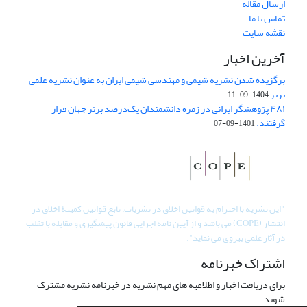
ارسال مقاله
تماس با ما
نقشه سایت
آخرین اخبار
برگزیده شدن نشریه شیمی و مهندسی شیمی ایران به عنوان نشریه علمی
برتر
1404-09-11
۴۸۱ پژوهشگر ایرانی در زمره دانشمندان یک‌درصد برتر جهان قرار
گرفتند.
1401-09-07
"
این نشریه با احترام به قوانین اخلاق در نشریات، تابع قوانین کمیتۀ اخلاق در
انتشار (COPE) می باشد و از آیین نامه اجرایی قانون پیشگیری و مقابله با تقلب
در آثار علمی پیروی می نماید".
اشتراک خبرنامه
برای دریافت اخبار و اطلاعیه های مهم نشریه در خبرنامه نشریه مشترک
شوید.